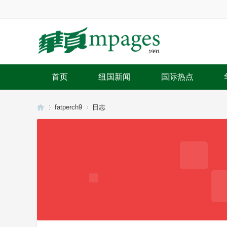
首页
纽国新闻
国际热点
fatperch9
日志
华
›
›