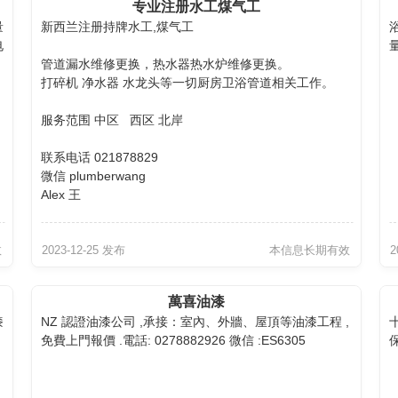
专业注册水工煤气工
量
新西兰注册持牌水工,煤气工
电
管道漏水维修更换，热水器热水炉维修更换。
打碎机 净水器 水龙头等一切厨房卫浴管道相关工作。
服务范围 中区 西区 北岸
联系电话 021878829
微信 plumberwang
Alex 王
效
2023-12-25 发布
本信息长期有效
2
萬喜油漆
漆
NZ 認證油漆公司 ,承接：室內、外牆、屋頂等油漆工程 ,
免費上門報價 .電話: 0278882926 微信 :ES6305
保