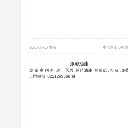
2023-06-13 发布
本信息长期有
添彩油漆
專 業 室 內 外 ,新、舊房 ,屋頂油漆 ,撕牆紙 , 批灰 ,免
上門報價 ,0211269366 姚