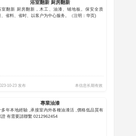
浴室翻新 厨房翻新
浴室翻新 厨房翻新，木工、油漆、铺地板。保安全质
量、省料、省时、以客户为中心服务。（注明：华页)
023-10-23 发布
本信息长期有效
專業油漆
十多年本地經驗 ,承接室內外各種油漆活 ,價格低品質有
證 有需要請聯繫 0212962454