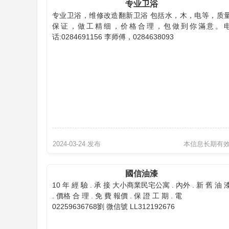
专业卫浴
专业卫浴，维修改造翻新卫浴 包括水，木，电等，质
页
保证，做工精细，价格合理，包做到你滿意。
话:0284691156 李师傅，0284638093
2024-03-24 发布
本信息长期有
國信油漆
10 年 經 驗 . 承 接 大小商業民宅公寓 . 內外 . 新 舊 油 
. 價格 合 理 . 免 費 報價 . 保 證 工 期 . 電
02259636768劉 微信號 LL312192676