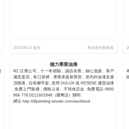
效
2023-06-13 发布
本信息长期有效
2
德力專業油漆
費
NZ 註冊公司 , 十一年經驗 , 誠信友善 , 細心負責 , 客戶
滿意度高 , 有口皆碑 . 專業承接新舊房 , 室內外油漆及屋
批
頂噴漆 . 自有腳手架 ,使用 DULUX 或 RESENE 優質油漆
.免費上門報價 , 價格公道 , 不預收定金 .免費電話 0800
866 778,0211601848（國粵語）關明 .
網址 http://dlpainting.wixsite.com/auckland