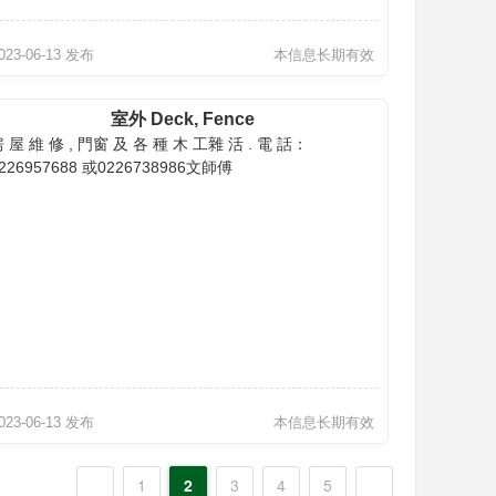
023-06-13 发布
本信息长期有效
室外 Deck, Fence
 屋 維 修 , 門窗 及 各 種 木 工雜 活 . 電 話：
226957688 或0226738986文師傅
023-06-13 发布
本信息长期有效
1
2
3
4
5