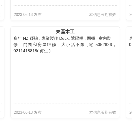
效
2023-06-13 发布
本信息长期有效
2
東區木工
多年 NZ 經驗 , 專業製作 Deck, 遮陽棚 , 圍欄 , 室內裝
房
修 . 門窗和房屋維修 , 大小活不限 ,電 5352826，
0
0211418818( 何生 )
效
2023-06-13 发布
本信息长期有效
2