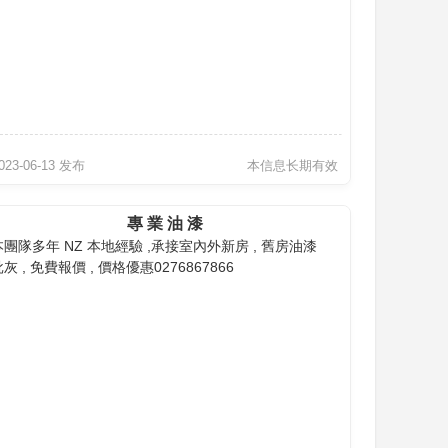
023-06-13 发布
本信息长期有效
專 業 油 漆
本團隊多年 NZ 本地經驗 ,承接室內外新房 , 舊房油漆
灰 , 免費報價 , 價格優惠0276867866