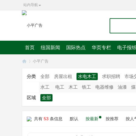
站内导航
首页
纽国新闻
国际热点
华页专栏
电子报
小平广告
分类
全部
房屋出租
水电木工
求职招聘
市场
水工
电工
木工
铁工
电器维修
油漆
煤
华
»
区域
全部
共有
53
条信息
默认
按最新
按推荐
按人