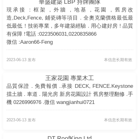
華盛建築 LBP 持牌團隊
現承接 : 框架 , 外牆 , 地基 , 花園 , 舊房改
造,Deck,Fence, 鋪瓷磚等項目 . 全奧克蘭價格最低最
低最低！技術專業 , 多年建築經驗 . 用心建好房 ! 品質
有保障 !電話 :0223506031,0220835866
微信 :Aaron66-Feng
2023-06-13 发布
本信息长期有效
王家花園 專業木工
品質保證 . 免費報價 .承接 DECK, FENCE.Keystone
擋土牆 . 車道 . 陽光房 新房花園設計 舊房整理翻修 .手
機 0226996976 .微信 wangjianhui0721
2023-06-13 发布
本信息长期有效
DT RoofKing Ltd