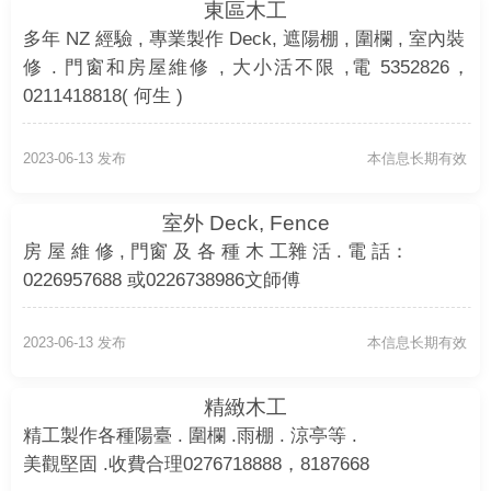
東區木工
多年 NZ 經驗 , 專業製作 Deck, 遮陽棚 , 圍欄 , 室內裝
修 . 門窗和房屋維修 , 大小活不限 ,電 5352826，
0211418818( 何生 )
2023-06-13 发布
本信息长期有效
室外 Deck, Fence
房 屋 維 修 , 門窗 及 各 種 木 工雜 活 . 電 話：
0226957688 或0226738986文師傅
2023-06-13 发布
本信息长期有效
精緻木工
精工製作各種陽臺 . 圍欄 .雨棚 . 涼亭等 .
美觀堅固 .收費合理0276718888，8187668