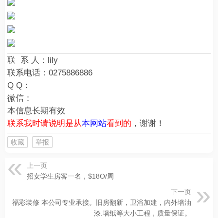
联 系 人：
lily
联系电话：
0275886886
Q Q：
微信：
本信息长期有效
联系我时请说明是从
本网站
看到的
，谢谢！
收藏
举报
上一页
招女学生房客一名，$18O/周
下一页
福彩装修 ​本公司专业承接。旧房翻新，卫浴加建，内外墙油
漆.墙纸等大小工程，质量保证。