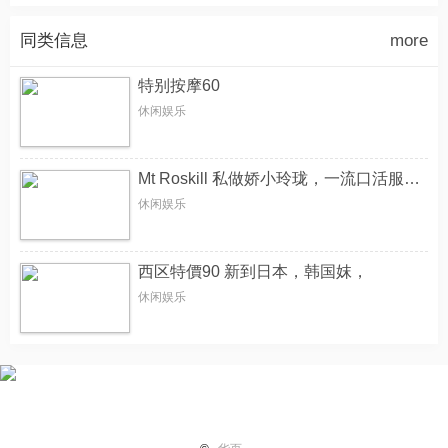
同类信息
more
特别按摩60
休闲娱乐
Mt Roskill 私做娇小玲珑，一流口活服务 02902263808
休闲娱乐
西区特價90 新到日本，韩国妺，
休闲娱乐
首页
纽国新闻
国际热点
华页专栏
电子报纸
小平广