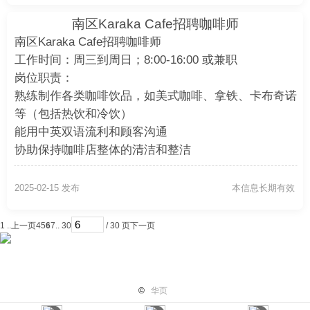
南区Karaka Cafe招聘咖啡师
南区Karaka Cafe招聘咖啡师
工作时间：周三到周日；8:00-16:00 或兼职
岗位职责：
熟练制作各类咖啡饮品，如美式咖啡、拿铁、卡布奇诺
等（包括热饮和冷饮）
能用中英双语流利和顾客沟通
协助保持咖啡店整体的清洁和整洁
任职要求：
有咖啡师工作经验者优先
2025-02-15 发布
本信息长期有效
中英双语口语
具备快节奏环境下工作的能力
1 ..
上一页
4
5
6
7
.. 30
/ 30 页
下一页
有意者请短信0226825161或0211073304
首页
纽国新闻
国际热点
华页专栏
电子报纸
小平广
©
华页