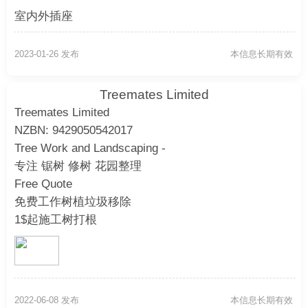
室内外插座
浴室风扇，镜灯，三合一浴霸，毛巾架
2023-01-26 发布
本信息长期有效
配电箱升级维修
Treemates Limited
Treemates Limited
报警器等等
NZBN: 9429050542017
Tree Work and Landscaping -
0211524521 Andrew
专注 锯树 修树 花园整理
Free Quote
免费工作树植垃圾移除
1$起施工树打根
Arborist 树艺师 Byron 021 530 988
Email: treemateslimited@gmail.com
2022-06-08 发布
本信息长期有效