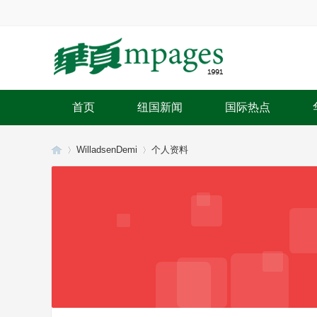
首页
纽国新闻
国际热点
WilladsenDemi
个人资料
华
›
›