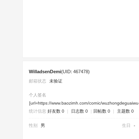
页
WilladsenDemi
(UID: 467478)
邮箱状态
未验证
个人签名
[url=https://www.baozimh.com/comic/wuzhongdeguaiwu
统计信息
好友数 0
|
日志数 0
|
回帖数 0
|
主题数 0
性别
男
生日
-