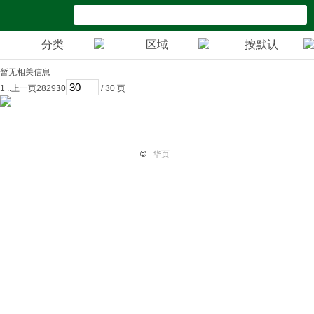
分类
区域
按默认
暂无相关信息
1 ..
上一页
28
29
30
/ 30 页
首页
纽国新闻
国际热点
华页专栏
电子报纸
小平广
©
华页