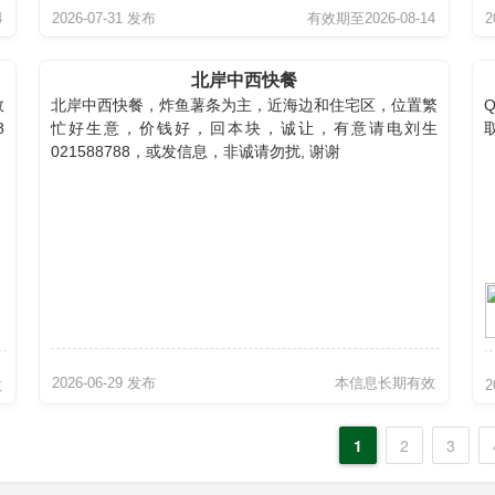
4
2026-07-31 发布
有效期至2026-08-14
2
北岸中西快餐
效
北岸中西快餐，炸鱼薯条为主，近海边和住宅区，位置繁
8
忙好生意，价钱好，回本块，诚让，有意请电刘生
021588788，或发信息，非诚请勿扰, 谢谢
2026-06-29 发布
本信息长期有效
效
2
1
2
3