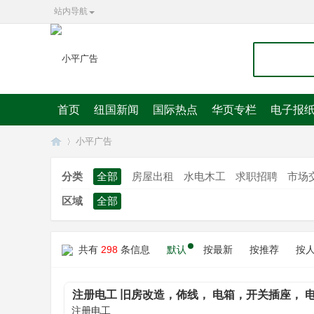
站内导航
首页
纽国新闻
国际热点
华页专栏
电子报
小平广告
分类
全部
房屋出租
水电木工
求职招聘
市场
区域
全部
华
»
共有
298
条信息
默认
按最新
按推荐
按
注册电工 旧房改造，佈线， 电箱，开关插座， 
注册电工
灯，电炉，热水炉。 电话/微信 0223158479