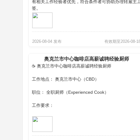
有相关工作经验者优先，符合条件者可协助办理转雇主
签。
有意者请联系：
021 196 5858
短信联系为佳。
2026-08-04 发布
有效期至2026-08-1
奥克兰市中心咖啡店高薪诚聘经验厨师
☕ 奥克兰市中心咖啡店高薪诚聘经验厨师
工作地点： 奥克兰市中心（CBD）
职位： 全职厨师（Experienced Cook）
工作要求：
具备咖啡店或餐饮厨房工作经验
能独立完成出餐
熟悉制作各类三明治（Sandwiches）
工作认真负责，具团队合作精神