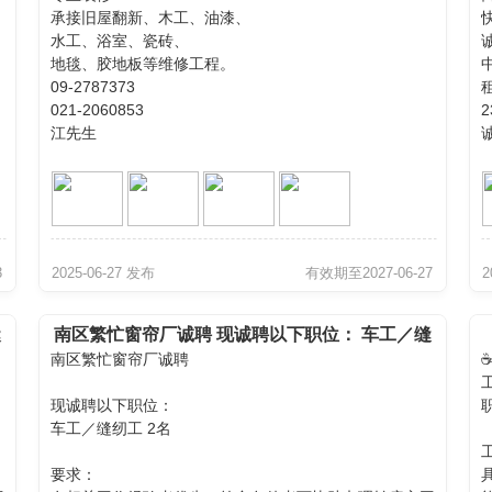
承接旧屋翻新、木工、油漆、
水工、浴室、瓷砖、
地毯、胶地板等维修工程。
09-2787373
021-2060853
江先生
诚
3
2025-06-27 发布
有效期至2027-06-27
2
缝
南区繁忙窗帘厂诚聘 现诚聘以下职位： 车工／缝
南区繁忙窗帘厂诚聘
纫工 2名
现诚聘以下职位：
职
车工／缝纫工 2名
要求：