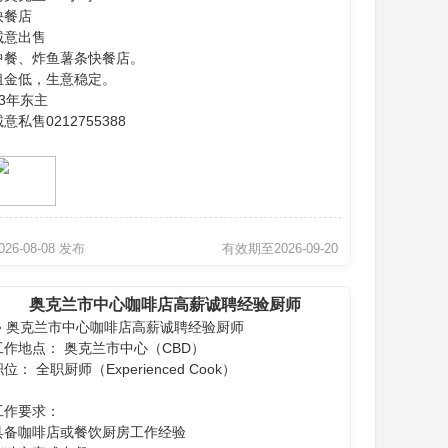
快餐店
诚意出售
中餐、炸鱼薯条快餐店。
租金低，生意稳定。
23年东主
意私售0212755388
026-08-08 发布
有效期至2026-09-20
奥克兰市中心咖啡店高薪诚聘经验厨师
☕ 奥克兰市中心咖啡店高薪诚聘经验厨师
工作地点： 奥克兰市中心（CBD）
位： 全职厨师（Experienced Cook）
工作要求：
具备咖啡店或餐饮厨房工作经验