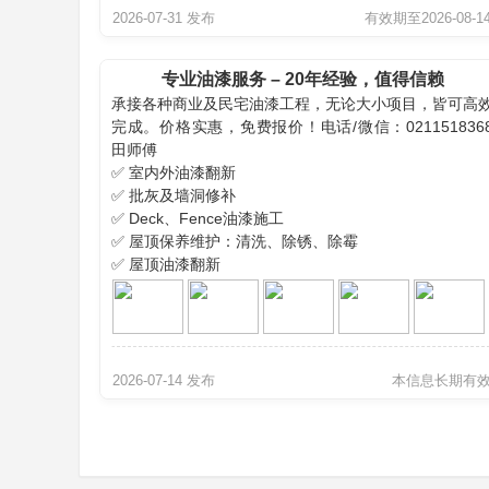
2026-07-31 发布
有效期至2026-08-1
工作时间：
专业油漆服务 – 20年经验，值得信赖
每周工作5天
承接各种商业及民宅油漆工程，无论大小项目，皆可高
上午 6:00am – 下午2:00pm
完成。价格实惠，免费报价！电话/微信：021151836
田师傅
薪资：
✅ 室内外油漆翻新
✅ 批灰及墙洞修补
高薪，待遇优厚（薪资面议，视经验而定）
✅ Deck、Fence油漆施工
✅ 屋顶保养维护：清洗、除锈、除霉
应聘方式：
✅ 屋顶油漆翻新
有意者请将个人简单介绍以短信发送至：
✅ 房屋及车道高压清洗
???? 021 880 511
2026-07-14 发布
本信息长期有