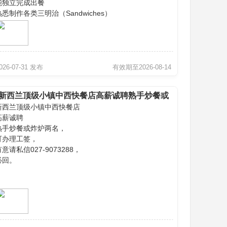
能独立完成出餐
熟悉制作各类三明治（Sandwiches）
工作认真负责，具团队合作精神
工作时间：
每周工作5天
午 6:00am – 下午2:00pm
026-07-31 发布
有效期至2026-08-14
薪资：
新西兰顶级小镇中西快餐店高薪诚聘熟手炒餐或
高薪，待遇优厚（薪资面议，视经验而定）
新西兰顶级小镇中西快餐店
炸炉两名，可办理工签，有意请私信027-
高薪诚聘
应聘方式：
9073288，必
熟手炒餐或炸炉两名，
有意者请将个人简单介绍以短信发送至：
可办理工签，
意请私信027-9073288，
机 021 880 511
必回。