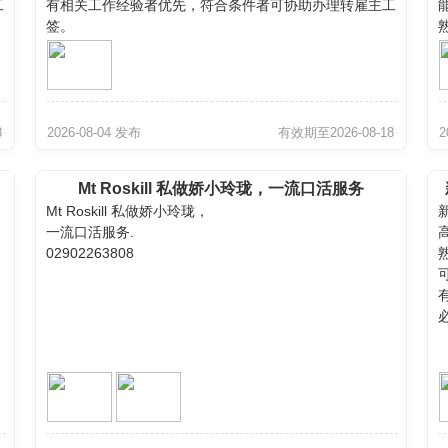
工
有相关工作经验者优先，符合条件者可协助办理转雇主工
签。
有意者请联系：
021 196 5858
短信联系为佳。
上
8
2026-08-04 发布
有效期至2026-08-18
2
Mt Roskill 私做娇小玲珑，一流口活服务
Mt Roskill 私做娇小玲珑，
02902263808
一流口活服务.
02902263808
有
手