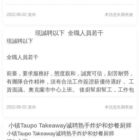
2022-06-02 发布
本信息长期有效
現誠聘以下 全職人員若干
現誠聘以下
全職人員若干
前臺，要求服務好，態度親和，誠實可信，刻苦耐勞，
有團隊合作精神，須有合法工作簽證薪優待遇好， 工
資面議。奧克蘭市中心上班。 後廚幫廚幫工，工作包
括洗碗，切、配等，有廚房經驗者優先，有基礎麵食經
驗者優先，誠實可信，刻苦耐勞，有團隊合作精神，須
2022-06-02 发布
本信息长期有效
有合法工作簽證薪優待遇好，工資面議。奧克蘭市中心
上班。 有意者請發短信諮詢。 張先生：02102727567
小镇Taupo Takeaway诚聘熟手炸炉和炒餐厨师
小镇Taupo Takeaway诚聘熟手炸炉和炒餐厨师