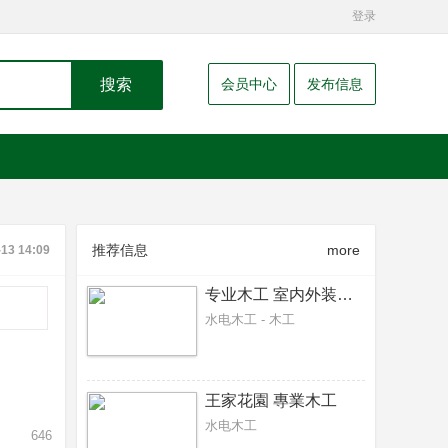
登录
搜索
会员中心
发布信息
推荐信息
more
-13 14:09
专业木工 室内外装修，围栏，阳台，雨篷，隔间，
水电木工 - 木工
王家花園 專業木工
水电木工
646