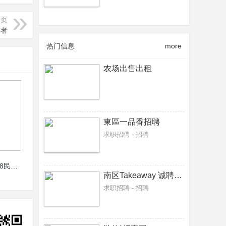
一页
作者
热门信息
more
农场出售出租
東區一品香招聘
求职招聘 - 招聘
***NZ注册电工0220716088民宅商用新房旧房***
南区Takeaway 诚聘接单炸炉，炒餐师傅各一名
求职招聘 - 招聘