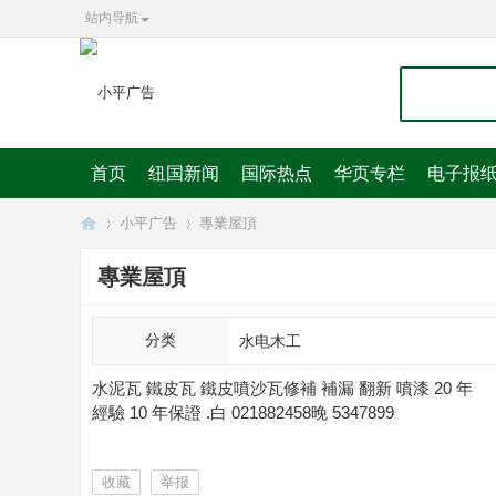
站内导航
首页
纽国新闻
国际热点
华页专栏
电子报
小平广告
專業屋頂
專業屋頂
华
»
»
分类
水电木工
水泥瓦 鐵皮瓦 鐵皮噴沙瓦修補 補漏 翻新 噴漆 20 年
經驗 10 年保證 .白 021882458晚 5347899
收藏
举报