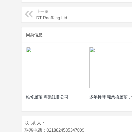
页
上一页
DT RoofKing Ltd
同类信息
維修屋頂 專業註冊公司
多年持牌 職業換屋頂 ,
联 系 人：
联系电话：
0218824585347899