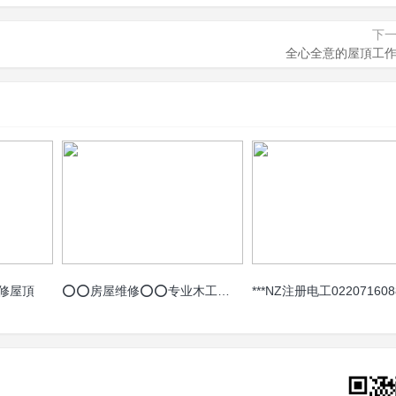
下
全心全意的屋頂工
 修屋頂
⭕️⭕️房屋维修⭕️⭕️专业木工⭕️⭕️施工相册⭕️⭕️0800-300-168⭕️⭕️7*24小时