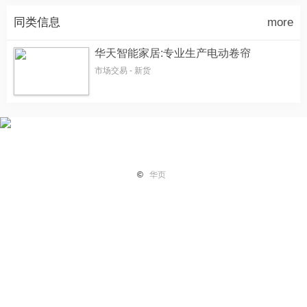
同类信息
more
华天智能家居:专业生产电动卷帘
市场交易 - 新货
首页
纽国新闻
国际热点
华页专栏
电子报纸
小平广
©
华页