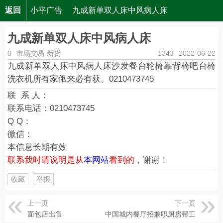
返回
小平广告
九成新单双人床中风病人床
九成新单双人床中风病人床
0
市场交易-新货
1343
2022-06-22
九成新单双人床中风病人床沙发餐台轮椅靠背椅吧台椅
洗衣机所有家俬来必有获。0210473745
联 系 人：
联系电话：
0210473745
Q Q：
微信：
本信息长期有效
联系我时请说明是从
本网站
看到的
，谢谢！
收藏
举报
上一页
下一页
面包店岀售
中国城内餐厅招兼职厨房帮工