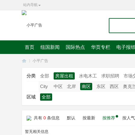
站内导航
首页
纽国新闻
国际热点
华页专栏
电子报
小平广告
分类
全部
房屋出租
水电木工
求职招聘
市场
City
中区
北岸
南区
东区
西区
奥克
华
»
区域
全部
共有
0
条信息
默认
按最新
按推荐
按人气
暂无相关信息