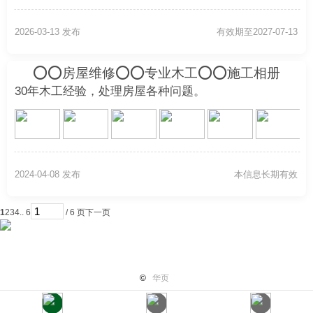
2026-03-13 发布
有效期至2027-07-13
⭕️⭕️房屋维修⭕️⭕️专业木工⭕️⭕️施工相册
⭕️⭕️0800-300-168⭕️⭕️7*24小时
30年木工经验，处理房屋各种问题。
2024-04-08 发布
本信息长期有效
1
2
3
4
.. 6
/ 6 页
下一页
首页
纽国新闻
国际热点
华页专栏
电子报纸
小平广
©
华页