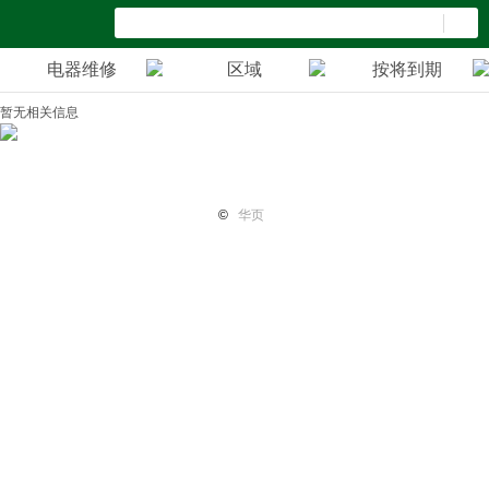
电器维修
区域
按将到期
暂无相关信息
首页
纽国新闻
国际热点
华页专栏
电子报纸
小平广
©
华页