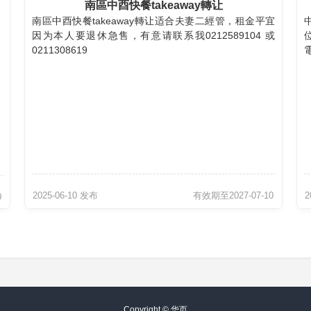
南區中酉快餐takeaway轉让
南區中酉快餐takeaway轉让适合夫妻二經管，租金平宜
因为本人要退休急售，有意请联系我0212589104 或
位
0211308619
電
2025-06-10 发布
有效期至2027-07-10
2
0
Copyright ©
华页