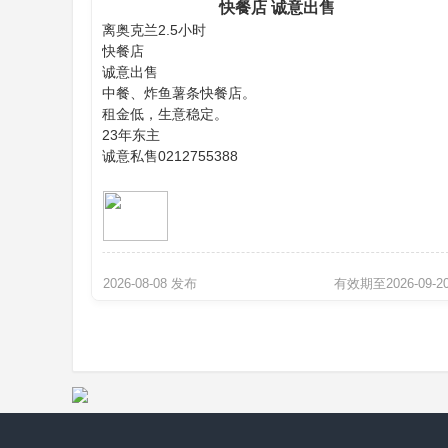
快餐店 诚意出售
离奥克兰2.5小时
页
快餐店
诚意出售
中餐、炸鱼薯条快餐店。
租金低，生意稳定。
23年东主
诚意私售0212755388
2026-08-08 发布
有效期至2026-09-2