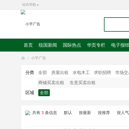
站内导航
首页
纽国新闻
国际热点
华页专栏
电子报
小平广告
分类
全部
房屋出租
水电木工
求职招聘
市场交
商铺买卖出租
生意买卖出租
华
»
区域
全部
共有
3
条信息
默认
按最新
按推荐
按人气