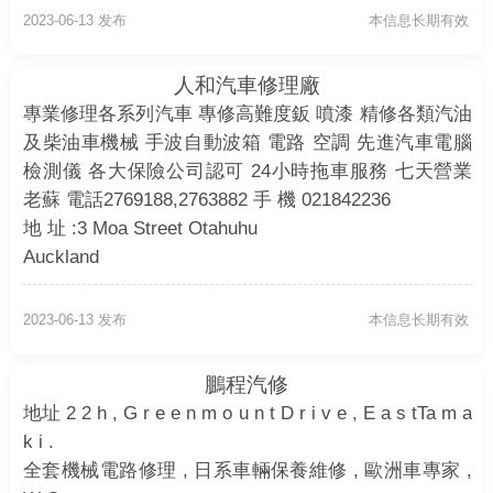
2023-06-13 发布
本信息长期有效
人和汽車修理廠
專業修理各系列汽車 專修高難度鈑 噴漆 精修各類汽油
及柴油車機械 手波自動波箱 電路 空調 先進汽車電腦
檢測儀 各大保險公司認可 24小時拖車服務 七天營業
老蘇 電話2769188,2763882 手 機 021842236
地 址 :3 Moa Street Otahuhu
Auckland
2023-06-13 发布
本信息长期有效
鵬程汽修
地址 2 2 h , G r e e n m o u n t D r i v e , E a s tTa m a
k i .
全套機械電路修理 , 日系車輛保養維修 , 歐洲車專家 ,