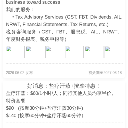
business toward success
我们的服务：
• Tax Advisory Services (GST, FBT, Dividends, AIL,
NRWT, Financial Statements, Tax Returns, etc.)
税务咨询服务（GST、FBT、股息税、AIL、NRWT、
年度财务报表、税务申报等）
• Tax Planning for Sole Traders, Companies,
Partnerships &amp; Trusts
个人、公司、合伙企业及信托税务规划
• IRD Tax Reviews &amp; Audits
2026-06-02 发布
有效期至2027-06-18
IRD税务审查与审计
• Property Development Tax Planning
好消息：盐疗汗蒸+按摩特惠！
房地产开发税务规划
盐疗汗蒸：$60/1小时/人；同行其他人员均享半价。
联系我们：
特价套餐:
微信: E-ACC123
$90 (按摩30分钟+盐疗汗蒸30分钟)
手机: 0225806699
$140 (按摩60分钟+盐疗汗蒸60分钟）
邮箱: customer@eaccounting.co.nz