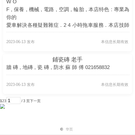
W O
F , 保養 , 機械 , 電路 , 空調 , 輪胎 , 本店特色 : 專業為
你的
愛車解決各種疑難雜症 . 2 4 小時拖車服務 . 本店技師
新西
蘭認證汽修機械工 , 認證汽修電工 . 歡迎來電諮詢
2023-06-13 发布
本信息长期有效
2 7 2 8 5 1 8 / 2 1 2 8 2 0 5 , M o b : 0 2 1 0 3 6 9 1 3 9
, M a r k
鋪瓷磚 老手
牆 磚 , 地磚 , 瓷 磚 , 防水 蘇 師 傅 021658832
2023-06-13 发布
本信息长期有效
1
2
3
/ 3 页
下一页
首页
纽国新闻
国际热点
华页专栏
电子报纸
小平广
©
华页