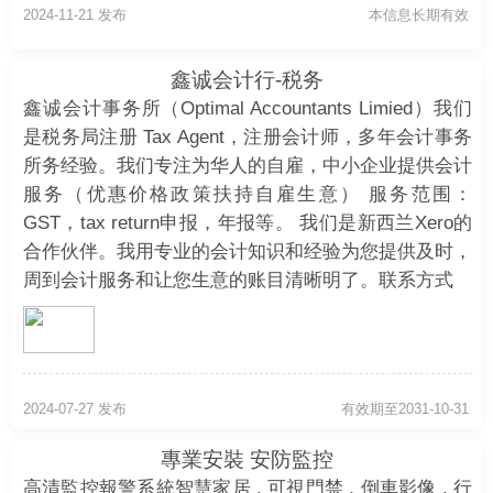
网址: https://www.eaccounting.co.nz
2024-11-21 发布
本信息长期有效
地址: Suit D, Level 2, Building 2, 5 Ceres Court,
Rosedale
鑫诚会计行-税务
鑫诚会计事务所（Optimal Accountants Limied）我们
是税务局注册 Tax Agent，注册会计师，多年会计事务
所务经验。我们专注为华人的自雇，中小企业提供会计
服务（优惠价格政策扶持自雇生意） 服务范围：
GST，tax return申报，年报等。 我们是新西兰Xero的
合作伙伴。我用专业的会计知识和经验为您提供及时，
周到会计服务和让您生意的账目清晰明了。联系方式
微信：simpleaccounting
电话：021-202-4028
邮箱：info@optimalaccountants.co.nz
网站：www.optimalaccountants.co.nz
2024-07-27 发布
有效期至2031-10-31
​地址：7/1 william pickering drive, Rosedale,Auckland
0632.
專業安裝 安防監控
高清監控報警系統智慧家居 , 可視門禁 , 倒車影像 , 行